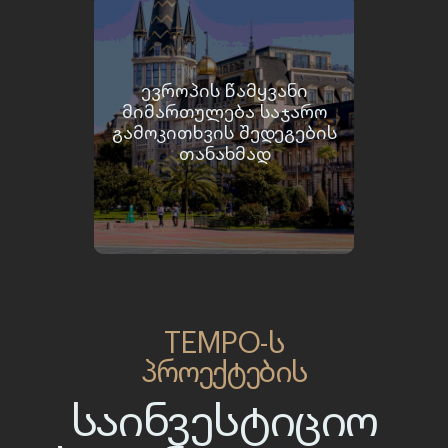
ᲔᲕᲠᲝᲞᲘᲡ ᲬᲐᲛᲧᲕᲐᲜᲘ
ᲛᲘᲛᲐᲠᲗᲣᲚᲔᲑᲐ ᲡᲐᲯᲐᲠᲝ
ᲒᲐᲛᲝᲙᲘᲗᲮᲕᲘᲡ ᲨᲔᲓᲔᲒᲔᲑᲘᲡ
ᲗᲐᲜᲐᲮᲛᲐᲓ