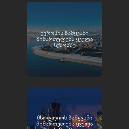
ᲔᲕᲠᲝᲞᲘᲡ ᲬᲐᲛᲧᲕᲐᲜᲘ
ᲛᲘᲛᲐᲠᲗᲣᲚᲔᲑᲐ ᲧᲕᲔᲚᲐ
ᲡᲔᲖᲝᲜᲖᲔ
ᲛᲡᲝᲤᲚᲘᲝᲡ ᲬᲐᲛᲧᲕᲐᲜᲘ
ᲛᲘᲛᲐᲠᲗᲣᲚᲔᲑᲐ ᲧᲕᲔᲚᲐ