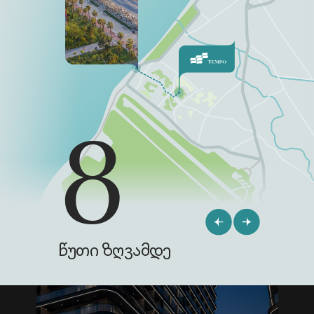
6004, საქართველო
Serenade By Tempo
ადლიის ქუჩა 57-57ა,
ბათუმი 6004, საქართველო
Queen’s Residence
ჩვენ შესახებ
8
Serenade by Tempo
Live კამერა
Sensa by Tempo
მომხიბვლელი ინვესტიცია
სიახლები
ყველა უფლება დაცულია 2026
კონფიდენციალურობის პოლიტიკა
ᲬᲣᲗᲘ ᲖᲦᲕᲐᲛᲓᲔ
მომსახურების პირობები
We build for your 