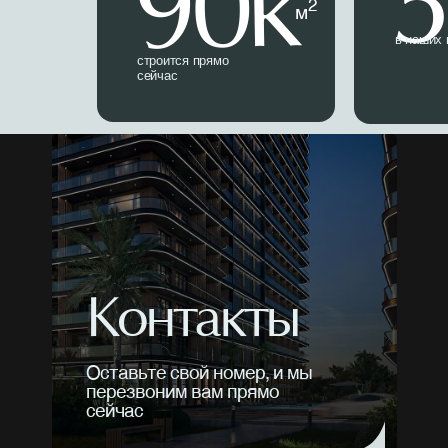
5
90k
2
м
в наших 
строится прямо
сейчас
Контакты
Оставьте свой номер, и мы
перезвоним вам прямо
сейчас