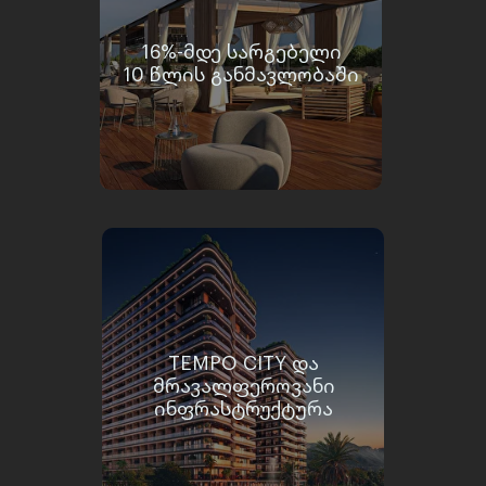
16%-ᲛᲓᲔ ᲡᲐᲠᲒᲔᲑᲔᲚᲘ
10 ᲬᲚᲘᲡ ᲒᲐᲜᲛᲐᲕᲚᲝᲑᲐᲨᲘ
TEMPO CITY ᲓᲐ
ᲛᲠᲐᲕᲐᲚᲤᲔᲠᲝᲕᲐᲜᲘ
ᲘᲜᲤᲠᲐᲡᲢᲠᲣᲥᲢᲣᲠᲐ