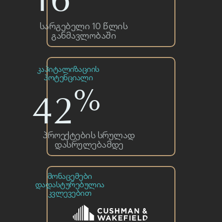
სარგებელი 10 წლის
განმავლობაში
კაპიტალიზაციის
პოტენციალი
ჩვენ ვამაყობთ
%
42
წარსული
გამოცდილებით
პროექტების სრულად
დასრულებამდე
მონაცემები
დადასტურებულია
კვლევებით