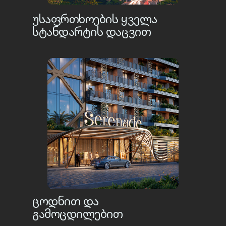
ᲣᲡᲐᲤᲠᲗᲮᲝᲔᲑᲘᲡ ᲧᲕᲔᲚᲐ
ᲡᲢᲐᲜᲓᲐᲠᲢᲘᲡ ᲓᲐᲪᲕᲘᲗ
ᲪᲝᲓᲜᲘᲗ ᲓᲐ
ᲒᲐᲛᲝᲪᲓᲘᲚᲔᲑᲘᲗ