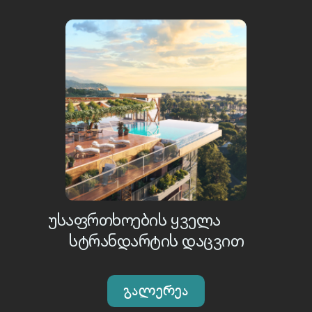
ᲣᲡᲐᲤᲠᲗᲮᲝᲔᲑᲘᲡ ᲧᲕᲔᲚᲐ
ᲡᲢᲠᲐᲜᲓᲐᲠᲢᲘᲡ ᲓᲐᲪᲕᲘᲗ
გალერეა