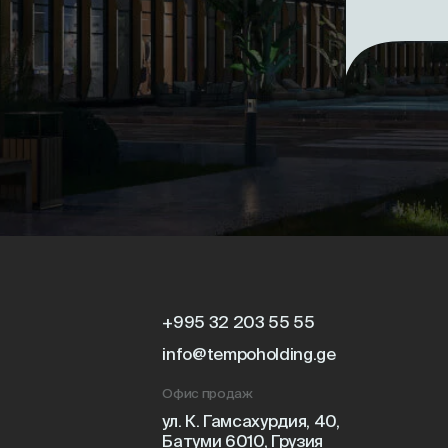
Que
+995 32 203 55 55
info@tempoholding.ge
Ser
Sen
Офис продаж
Инв
ул. К. Гамсахурдия, 40,
при
Батуми 6010, Грузия
О к
Queen’s Residence
Онл
ул. Адлия, 53, Батуми
6004, Грузия
Нов
Serenade By Tempo
ул. Адлия, 57-57а, Батуми
6004, Грузия