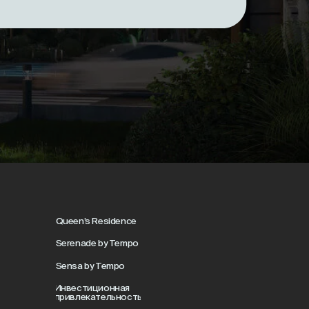
en’s Residence
enade by Tempo
sa by Tempo
естиционная
влекательность
омпании
айн-камера
ости