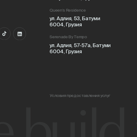
Условия предоставления услуг
Пол
uild fo