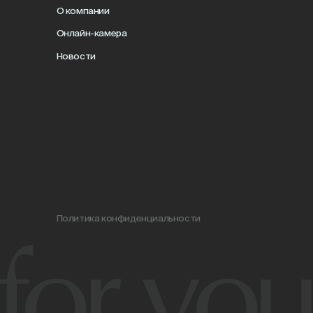
итика конфиденциальности
r your t