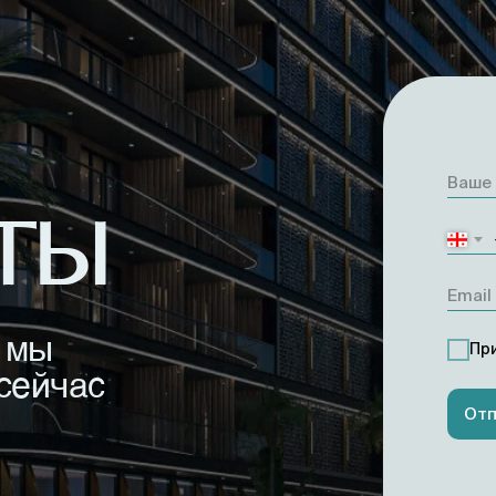
ты
 мы
Пр
сейчас
Отп