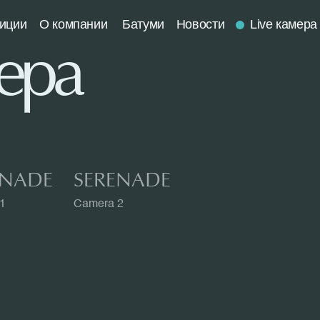
иции
O компании
Батуми
Новости
Live камера
ера
ENADE
SERENADE
1
Camera 2